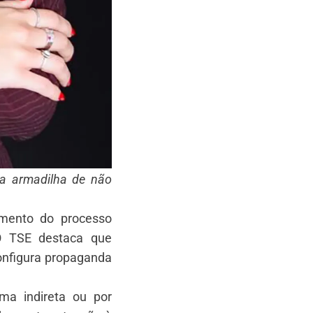
 na armadilha de não
omento do processo
“O TSE destaca que
onfigura propaganda
ma indireta ou por