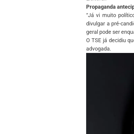
Propaganda anteci
“Já vi muito políti
divulgar a pré-can
geral pode ser enq
O TSE já decidiu q
advogada.