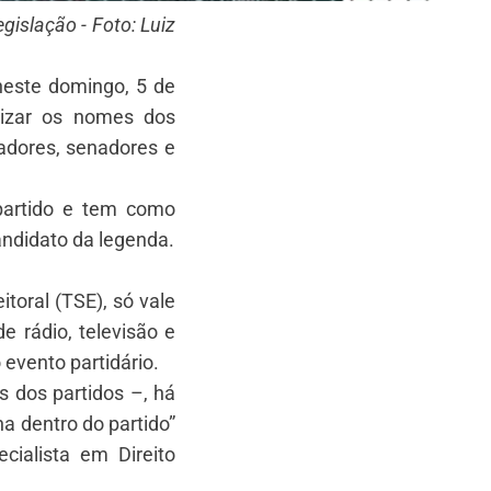
islação - Foto: Luiz
 neste domingo, 5 de
alizar os nomes dos
adores, senadores e
partido e tem como
andidato da legenda.
itoral (TSE), só vale
 rádio, televisão e
 evento partidário.
s dos partidos –, há
a dentro do partido”
cialista em Direito