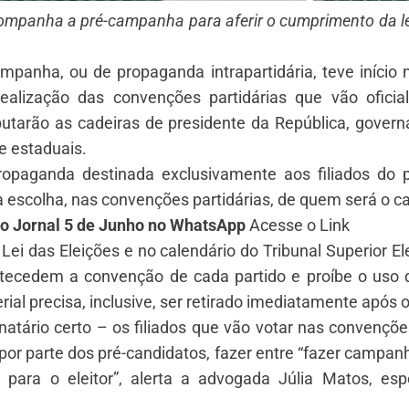
companha a pré-campanha para aferir o cumprimento da leg
mpanha, ou de propaganda intrapartidária, teve início
realização das convenções partidárias que vão ofici
putarão as cadeiras de presidente da República, govern
e estaduais.
ropaganda destinada exclusivamente aos filiados do 
 a escolha, nas convenções partidárias, de quem será o c
do Jornal 5 de Junho no WhatsApp
Acesse o Link
 Lei das Eleições e no calendário do Tribunal Superior Ele
tecedem a convenção de cada partido e proíbe o uso de
ial precisa, inclusive, ser retirado imediatamente após o
atário certo – os filiados que vão votar nas convençõe
por parte dos pré-candidatos, fazer entre “fazer campanh
para o eleitor”, alerta a advogada Júlia Matos, espe