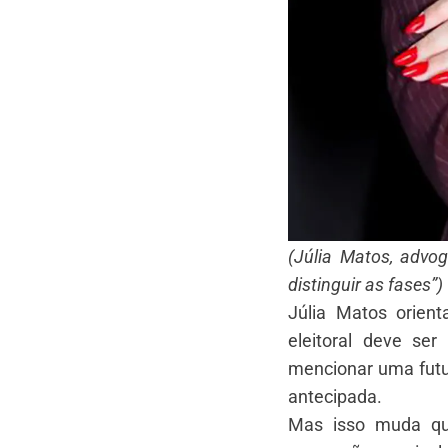
(Júlia Matos, advog
distinguir as fases”)
Júlia Matos ⁠orie
eleitoral deve se
mencionar uma futu
antecipada.
Mas isso muda qua